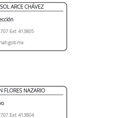
 SOL ARCE CHÁVEZ
ección
707 Ext: 413805
nah.gob.mx
ÍN FLORES NAZARIO
vo
707 Ext: 413804