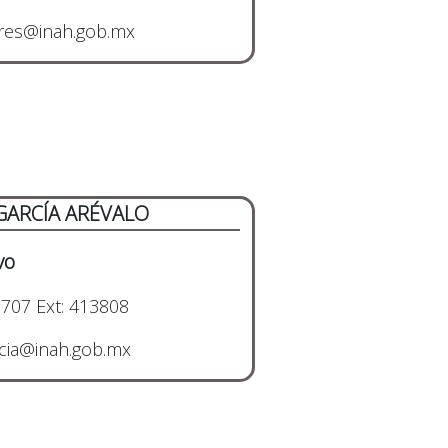
ores@inah.gob.mx
GARCÍA ARÉVALO
vo
707 Ext: 413808
rcia@inah.gob.mx