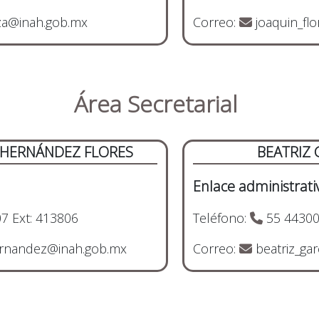
a@inah.gob.mx
Correo:
joaquin_fl
Área Secretarial
 HERNÁNDEZ FLORES
BEATRIZ 
Enlace administrati
7 Ext: 413806
Teléfono:
55 44300
nandez@inah.gob.mx
Correo:
beatriz_ga