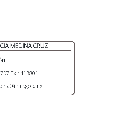
CIA MEDINA CRUZ
ón
707 Ext: 413801
ina@inah.gob.mx