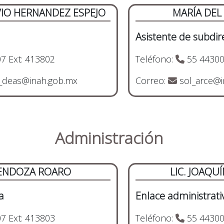
VIO HERNANDEZ ESPEJO
MARÍA DEL
Asistente de subdir
7 Ext: 413802
Teléfono:
55 44300
_deas@inah.gob.mx
Correo:
sol_arce@i
Administración
MENDOZA ROARO
LIC. JOAQU
a
Enlace administrati
7 Ext: 413803
Teléfono:
55 44300