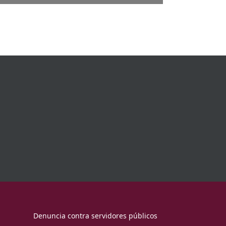
l EZLN y las organizaciones indígenas
05.html
5)
go-de-publicaciones/1994.html
en América Latina. Investigación
19) (en coautoría con Arturo Argueta
le/view/760
ranza (2022) (En coautoría con
w/1777
Denuncia contra servidores públicos