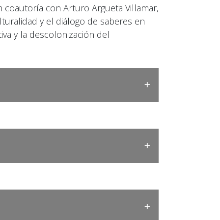
n coautoría con Arturo Argueta Villamar,
ulturalidad y el diálogo de saberes en
tiva y la descolonización del
enas
s museos contemporáneos (1999)
ido%20de%20las%20cosas%20(arrastrado).pdf